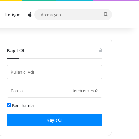
Sitemap
Arama
İletişim
yap
...
Kayıt Ol
Unuttunuz mu?
Beni hatırla
Kayıt Ol