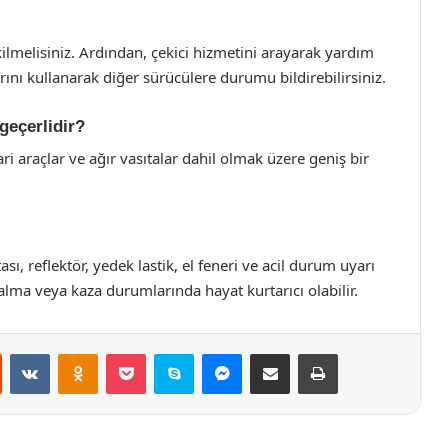
kilmelisiniz. Ardından, çekici hizmetini arayarak yardım
rını kullanarak diğer sürücülere durumu bildirebilirsiniz.
 geçerlidir?
cari araçlar ve ağır vasıtalar dahil olmak üzere geniş bir
ı, reflektör, yedek lastik, el feneri ve acil durum uyarı
kalma veya kaza durumlarında hayat kurtarıcı olabilir.
st
Reddit
VKontakte
Odnoklassniki
Pocket
Skype
Messenger
E-Posta ile paylaş
Yazdır