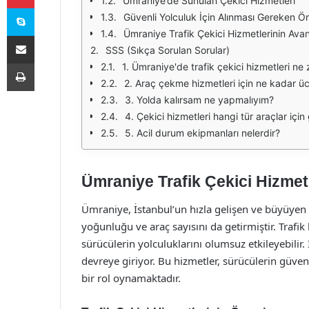
Ümraniye’de Sunulan Çekici Hizmetleri
Skype
Güvenli Yolculuk İçin Alınması Gereken Ö
Ümraniye Trafik Çekici Hizmetlerinin Avant
E-Posta ile paylaş
SSS (Sıkça Sorulan Sorular)
Yazdır
1. Ümraniye'de trafik çekici hizmetleri n
2. Araç çekme hizmetleri için ne kadar ü
3. Yolda kalırsam ne yapmalıyım?
4. Çekici hizmetleri hangi tür araçlar için 
5. Acil durum ekipmanları nelerdir?
Ümraniye Trafik Çekici Hizmetl
Ümraniye, İstanbul’un hızla gelişen ve büyüyen s
yoğunluğu ve araç sayısını da getirmiştir. Trafik
sürücülerin yolculuklarını olumsuz etkileyebilir.
devreye giriyor. Bu hizmetler, sürücülerin güve
bir rol oynamaktadır.