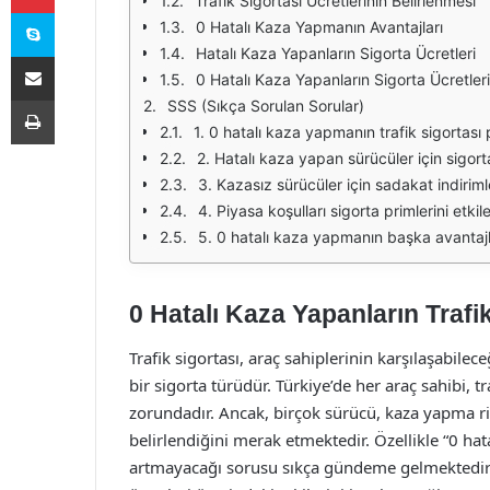
Trafik Sigortası Ücretlerinin Belirlenmesi
Skype
0 Hatalı Kaza Yapmanın Avantajları
Hatalı Kaza Yapanların Sigorta Ücretleri
E-Posta ile paylaş
0 Hatalı Kaza Yapanların Sigorta Ücretleri
Yazdır
SSS (Sıkça Sorulan Sorular)
1. 0 hatalı kaza yapmanın trafik sigortası 
2. Hatalı kaza yapan sürücüler için sigort
3. Kazasız sürücüler için sadakat indiriml
4. Piyasa koşulları sigorta primlerini etkil
5. 0 hatalı kaza yapmanın başka avantajl
0 Hatalı Kaza Yapanların Trafik
Trafik sigortası, araç sahiplerinin karşılaşabi
bir sigorta türüdür. Türkiye’de her araç sahibi, 
zorundadır. Ancak, birçok sürücü, kaza yapma ri
belirlendiğini merak etmektedir. Özellikle “0 hat
artmayacağı sorusu sıkça gündeme gelmektedir. 