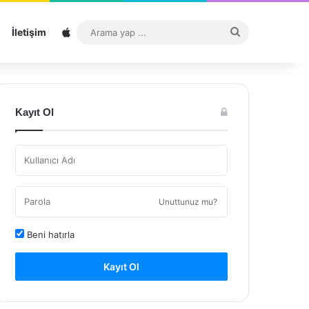
Sitemap
Arama
İletişim
yap
...
Kayıt Ol
Unuttunuz mu?
Beni hatırla
Kayıt Ol