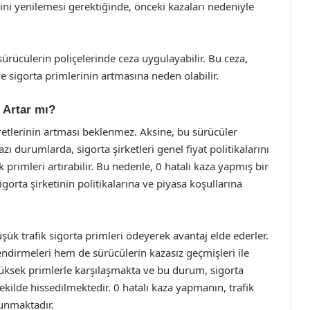
ini yenilemesi gerektiğinde, önceki kazaları nedeniyle
 sürücülerin poliçelerinde ceza uygulayabilir. Bu ceza,
 sigorta primlerinin artmasına neden olabilir.
i Artar mı?
cretlerinin artması beklenmez. Aksine, bu sürücüler
azı durumlarda, sigorta şirketleri genel fiyat politikalarını
k primleri artırabilir. Bu nedenle, 0 hatalı kaza yapmış bir
orta şirketinin politikalarına ve piyasa koşullarına
şük trafik sigorta primleri ödeyerek avantaj elde ederler.
endirmeleri hem de sürücülerin kazasız geçmişleri ile
a yüksek primlerle karşılaşmakta ve bu durum, sigorta
şekilde hissedilmektedir. 0 hatalı kaza yapmanın, trafik
lunmaktadır.