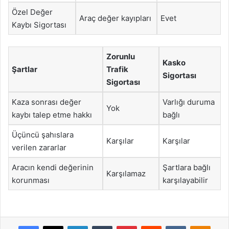
Özel Değer
Araç değer kayıpları
Evet
Kaybı Sigortası
Zorunlu
Kasko
Şartlar
Trafik
Sigortası
Sigortası
Kaza sonrası değer
Varlığı duruma
Yok
kaybı talep etme hakkı
bağlı
Üçüncü şahıslara
Karşılar
Karşılar
verilen zararlar
Aracın kendi değerinin
Şartlara bağlı
Karşılamaz
korunması
karşılayabilir
Facebook
X
LinkedIn
Tumblr
Pinterest
Reddit
VKontakte
Odnok