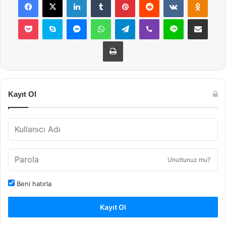
Pocket
Skype
Messenger
WhatsApp
Telegram
Viber
Line
E-Posta ile payla
Yazdır
Kayıt Ol
Unuttunuz mu?
Beni hatırla
Kayıt Ol