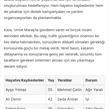
oluşturulması hedefleniyor. Hem hayatını kaybedenler hem
de yaralılar için destek kampanyaları ve yardım
organizasyonları da planlanmakta.
Kaza, Umut Maraş’ta gündemi sarstı ve birçok insanı
derinden etkiledi. Bu olay, trafik güvenliğinin önemini bir
kez daha hatırlatırken, sürücülerin dikkatli olmaları gerektiği
konusunda güçlü bir mesaj verdi. Yerel basın, kazanın
detaylarına ve sonuçlarına geniş yer vererek, sorumlu tüm
tarafların gereken önlemleri alması için ses çıkarmaya
devam ediyor.
Hayatını Kaybedenler
Yaş
Yaralılar
Durum
Ayşe Yılmaz
35
Mehmet Çetin
Ağır Yaralı
Ali Demir
42
Seda Arslan
İyi
Fatma Kaya
28
Emre Koç
Ağır Yaralı