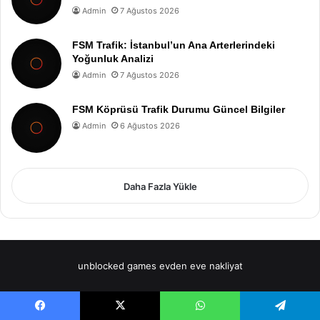
Admin
7 Ağustos 2026
FSM Trafik: İstanbul’un Ana Arterlerindeki
Yoğunluk Analizi
Admin
7 Ağustos 2026
FSM Köprüsü Trafik Durumu Güncel Bilgiler
Admin
6 Ağustos 2026
Daha Fazla Yükle
unblocked games
evden eve nakliyat
Facebook
X
WhatsApp
Telegram