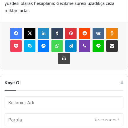
yüzdesi olarak hesaplanır. Gecikme süresi uzadıkça ceza
miktarı artar.
Facebook
X
LinkedIn
Tumblr
Pinterest
Reddit
VKontakte
Odnok
Pocket
Skype
Messenger
WhatsApp
Telegram
Viber
Line
E-Posta ile payla
Yazdır
Kayıt Ol
Unuttunuz mu?