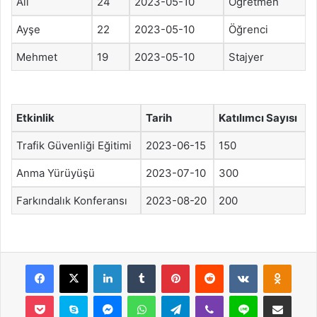
Ali
24
2023-05-10
Öğretmen
Ayşe
22
2023-05-10
Öğrenci
Mehmet
19
2023-05-10
Stajyer
Etkinlik
Tarih
Katılımcı Sayısı
Trafik Güvenliği Eğitimi
2023-06-15
150
Anma Yürüyüşü
2023-07-10
300
Farkındalık Konferansı
2023-08-20
200
Facebook
X
LinkedIn
Tumblr
Pinterest
Reddit
VKontakte
Odnok
Pocket
Skype
Messenger
WhatsApp
Telegram
Viber
Line
E-Posta ile payla