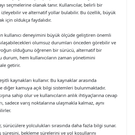
 seçmelerine olanak tanır. Kullanıcılar, belirli bir
eyebilir ve alternatif yollar bulabilir. Bu özellik, büyük
k için oldukça faydalıdır.
’ın kullanıcı deneyimini büyük ölçüde geliştiren önemli
arşılaşabilecekleri olumsuz durumları önceden görebilir ve
 yoğun olduğunu öğrenen bir sürücü, alternatif bir
Bu durum, hem kullanıcıların zaman yönetimini
le getirir.
çeşitli kaynakları kullanır. Bu kaynaklar arasında
ı ve diğer kamuya açık bilgi sistemleri bulunmaktadır.
şına sahip olur ve kullanıcıların anlık ihtiyaçlarına cevap
arı, sadece varış noktalarına ulaşmakla kalmaz, aynı
irler.
 sürücülere yolculukları sırasında daha fazla bilgi sunar.
ş süresini, bekleme sürelerini ve yol koşullarını