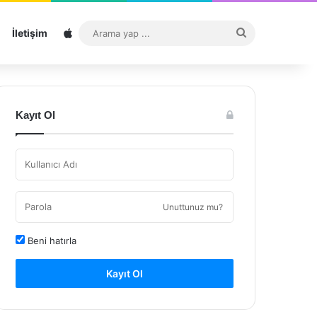
Sitemap
Arama
İletişim
yap
...
Kayıt Ol
Unuttunuz mu?
Beni hatırla
Kayıt Ol