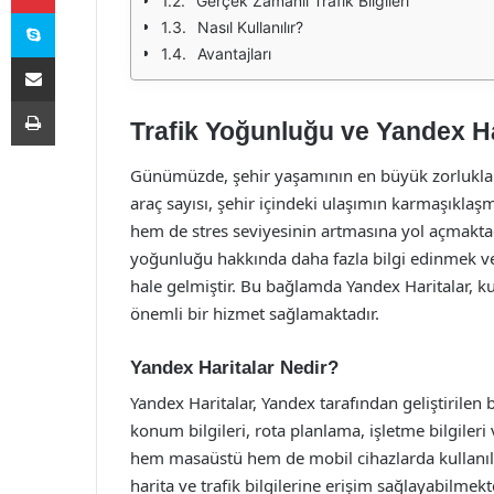
Gerçek Zamanlı Trafik Bilgileri
Skype
Nasıl Kullanılır?
Avantajları
E-Posta ile paylaş
Yazdır
Trafik Yoğunluğu ve Yandex Ha
Günümüzde, şehir yaşamının en büyük zorluklar
araç sayısı, şehir içindeki ulaşımın karmaşık
hem de stres seviyesinin artmasına yol açmaktadır
yoğunluğu hakkında daha fazla bilgi edinmek ve
hale gelmiştir. Bu bağlamda Yandex Haritalar, kul
önemli bir hizmet sağlamaktadır.
Yandex Haritalar Nedir?
Yandex Haritalar, Yandex tarafından geliştirilen 
konum bilgileri, rota planlama, işletme bilgiler
hem masaüstü hem de mobil cihazlarda kullanıla
harita ve trafik bilgilerine erişim sağlayabilmekt