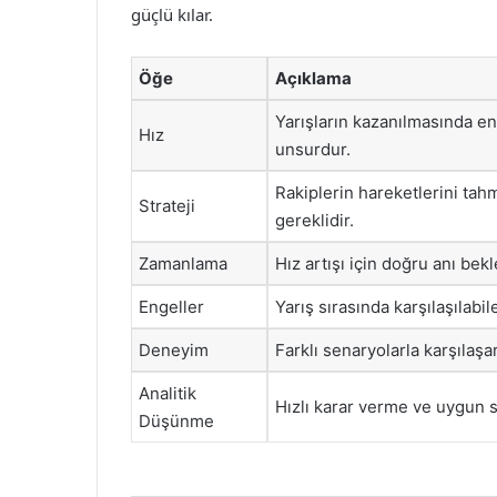
güçlü kılar.
Öğe
Açıklama
Yarışların kazanılmasında en
Hız
unsurdur.
Rakiplerin hareketlerini tahm
Strateji
gereklidir.
Zamanlama
Hız artışı için doğru anı bek
Engeller
Yarış sırasında karşılaşılabil
Deneyim
Farklı senaryolarla karşılaşar
Analitik
Hızlı karar verme ve uygun s
Düşünme