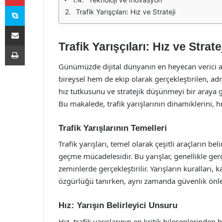
Skype
Trafik Yarışçıları: Hız ve Strateji
E-Posta ile paylaş
Trafik Yarışçıları: Hız ve Strate
Yazdır
Günümüzde dijital dünyanın en heyecan verici ala
bireysel hem de ekip olarak gerçekleştirilen, adr
hız tutkusunu ve stratejik düşünmeyi bir araya g
Bu makalede, trafik yarışlarının dinamiklerini, h
Trafik Yarışlarının Temelleri
Trafik yarışları, temel olarak çeşitli araçların bel
geçme mücadelesidir. Bu yarışlar, genellikle gerç
zeminlerde gerçekleştirilir. Yarışların kuralları, k
özgürlüğü tanırken, aynı zamanda güvenlik önlem
Hız: Yarışın Belirleyici Unsuru
Hız, trafik yarışlarının en kritik bileşenlerinden 