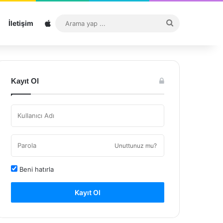
Sitemap
Arama
İletişim
yap
...
Kayıt Ol
Unuttunuz mu?
Beni hatırla
Kayıt Ol