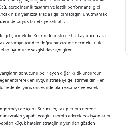
r gücü, aerodinamik tasarım ve lastik performansı gibi
 Ancak hızın yalnızca araçla ilgili olmadığını unutmamak
zerinde büyük bir etkiye sahiptir.
 de geliştirmelidir. Keskin dönüşlerde hız kaybını en aza
k ve virajın içinden doğru bir çizgide geçmek kritik
 olan uyumu ve sezgisi devreye girer.
 yarışların sonucunu belirleyen diğer kritik unsurdur.
eğerlendirerek en uygun stratejiyi geliştirmelidir. Her
. Bu nedenle, yarış öncesinde plan yapmak ve esnek
 öngörmeyi de içerir. Sürücüler, rakiplerinin nerede
manevraları yapabileceğini tahmin ederek pozisyonlarını
 yapılan küçük hatalar, stratejinin yeniden gözden