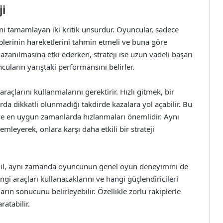
ji
irini tamamlayan iki kritik unsurdur. Oyuncular, sadece
plerinin hareketlerini tahmin etmeli ve buna göre
 kazanılmasına etki ederken, strateji ise uzun vadeli başarı
cuların yarıştaki performansını belirler.
 araçlarını kullanmalarını gerektirir. Hızlı gitmek, bir
rda dikkatli olunmadığı takdirde kazalara yol açabilir. Bu
 ve en uygun zamanlarda hızlanmaları önemlidir. Aynı
emleyerek, onlara karşı daha etkili bir strateji
 değil, aynı zamanda oyuncunun genel oyun deneyimini de
angi araçları kullanacaklarını ve hangi güçlendiricileri
arın sonucunu belirleyebilir. Özellikle zorlu rakiplerle
ratabilir.