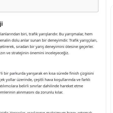
ji
nlarından biri, trafik yarışlarıdır. Bu yarışmalar, hem
enalin dolu anlar sunan bir deneyimdir. Trafik yarışçıları,
etirerek, sıradan bir yarış deneyimini ötesine geçerler.
ızın ve stratejinin önemini inceleyeceğiz.
irli bir parkurda yarışarak en kısa sürede finish çizgisini
ek yollar üzerinde, çeşitli hava koşullarında ve farklı
atılımcılara belirli sınırlar dahilinde hareket etme
lerinin alınmasını da zorunlu kılar.
biridir. Yarışçılar, araçlarının maksimum hızını artırmak