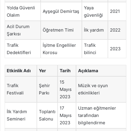
Yolda Güvenli
Yaya
Ayşegül Demirtaş
2021
Olalım
güvenliği
Acil Durum
Öğretmen Timi
İlk yardım
2022
Şarkısı
Trafik
İşitme Engelliler
Trafik
2023
Dedektifleri
Korosu
bilinci
Etkinlik Adı
Yer
Tarih
Açıklama
15
Trafik
Şehir
Müzik ve oyun
Mayıs
Festivali
Parkı
etkinlikleri
2023
17
Uzman eğitmenler
İlk Yardım
Toplantı
Mayıs
tarafından
Semineri
Salonu
2023
bilgilendirme