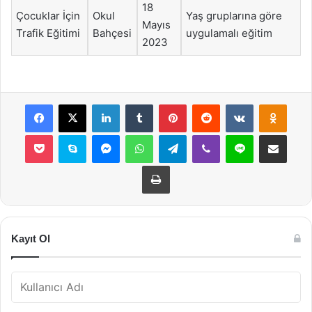
18
Çocuklar İçin
Okul
Yaş gruplarına göre
Mayıs
Trafik Eğitimi
Bahçesi
uygulamalı eğitim
2023
Facebook
X
LinkedIn
Tumblr
Pinterest
Reddit
VKontakte
Odnok
Pocket
Skype
Messenger
WhatsApp
Telegram
Viber
Line
E-Posta ile payla
Yazdır
Kayıt Ol