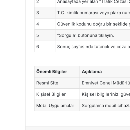
2
Anasayfada yer alan “Trafik Cezası
3
T.C. kimlik numarası veya plaka num
4
Güvenlik kodunu doğru bir şekilde g
5
“Sorgula” butonuna tıklayın.
6
Sonuç sayfasında tutanak ve ceza bi
Önemli Bilgiler
Açıklama
Resmi Site
Emniyet Genel Müdürlüğü
Kişisel Bilgiler
Kişisel bilgilerinizi gü
Mobil Uygulamalar
Sorgulama mobil cihazla