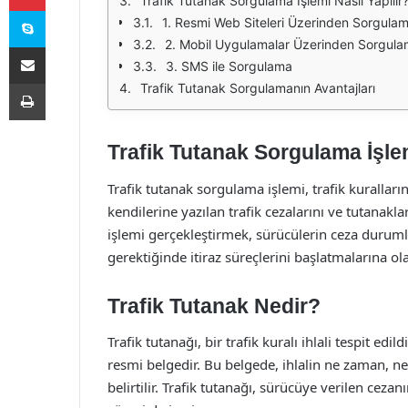
Trafik Tutanak Sorgulama İşlemi Nasıl Yapılır
Skype
1. Resmi Web Siteleri Üzerinden Sorgula
2. Mobil Uygulamalar Üzerinden Sorgul
E-Posta ile paylaş
3. SMS ile Sorgulama
Yazdır
Trafik Tutanak Sorgulamanın Avantajları
Trafik Tutanak Sorgulama İşle
Trafik tutanak sorgulama işlemi, trafik kuralların
kendilerine yazılan trafik cezalarını ve tutanakl
işlemi gerçekleştirmek, sürücülerin ceza duruml
gerektiğinde itiraz süreçlerini başlatmalarına ola
Trafik Tutanak Nedir?
Trafik tutanağı, bir trafik kuralı ihlali tespit ed
resmi belgedir. Bu belgede, ihlalin ne zaman, n
belirtilir. Trafik tutanağı, sürücüye verilen c