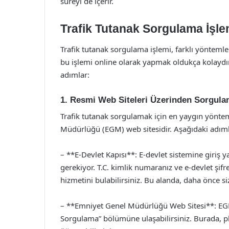
süreyi de içerir.
Trafik Tutanak Sorgulama İşlem
Trafik tutanak sorgulama işlemi, farklı yöntemle
bu işlemi online olarak yapmak oldukça kolaydır.
adımlar:
1. Resmi Web Siteleri Üzerinden Sorgul
Trafik tutanak sorgulamak için en yaygın yöntem
Müdürlüğü (EGM) web sitesidir. Aşağıdaki adımla
– **E-Devlet Kapısı**: E-devlet sistemine giriş
gerekiyor. T.C. kimlik numaranız ve e-devlet şifr
hizmetini bulabilirsiniz. Bu alanda, daha önce siz
– **Emniyet Genel Müdürlüğü Web Sitesi**: EGM’
Sorgulama” bölümüne ulaşabilirsiniz. Burada, pl