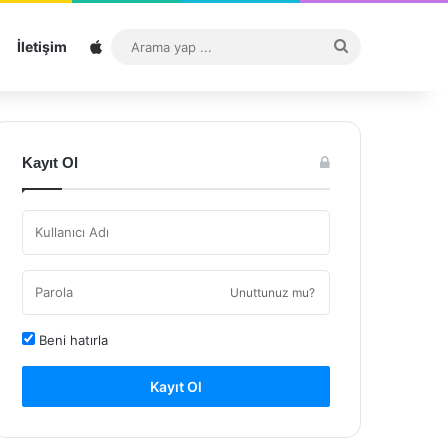
Sitemap
Arama
İletişim
yap
...
Kayıt Ol
Unuttunuz mu?
Beni hatırla
Kayıt Ol