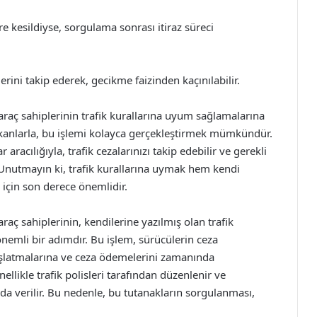
re kesildiyse, sorgulama sonrası itiraz süreci
ini takip ederek, gecikme faizinden kaçınılabilir.
araç sahiplerinin trafik kurallarına uyum sağlamalarına
kanlarla, bu işlemi kolayca gerçekleştirmek mümkündür.
aracılığıyla, trafik cezalarınızı takip edebilir ve gerekli
z. Unutmayın ki, trafik kurallarına uymak hem kendi
 için son derece önemlidir.
raç sahiplerinin, kendilerine yazılmış olan trafik
 önemli bir adımdır. Bu işlem, sürücülerin ceza
başlatmalarına ve ceza ödemelerini zamanında
ellikle trafik polisleri tarafından düzenlenir ve
a verilir. Bu nedenle, bu tutanakların sorgulanması,