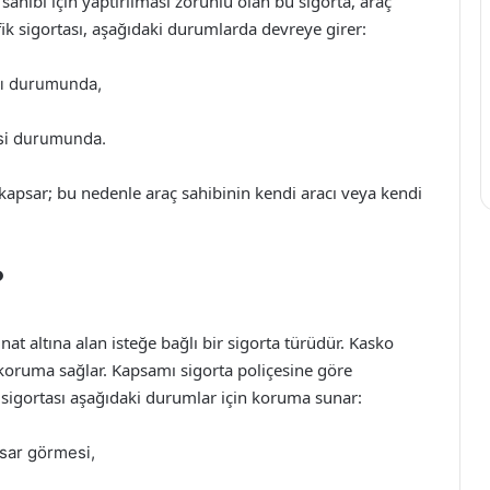
 sahibi için yaptırılması zorunlu olan bu sigorta, araç
fik sigortası, aşağıdaki durumlarda devreye girer:
sı durumunda,
si durumunda.
nı kapsar; bu nedenle araç sahibinin kendi aracı veya kendi
?
nat altına alan isteğe bağlı bir sigorta türüdür. Kasko
ne koruma sağlar. Kapsamı sigorta poliçesine göre
o sigortası aşağıdaki durumlar için koruma sunar:
asar görmesi,