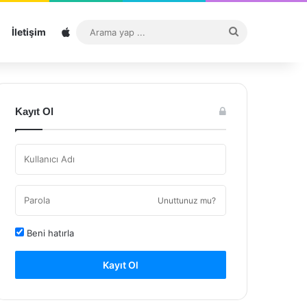
Sitemap
Arama
İletişim
yap
...
Kayıt Ol
Unuttunuz mu?
Beni hatırla
Kayıt Ol