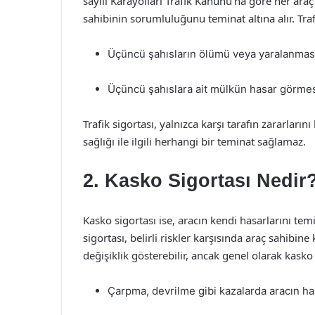
sayılı Karayolları Trafik Kanunu’na göre her araç
sahibinin sorumluluğunu teminat altına alır. Tra
Üçüncü şahısların ölümü veya yaralanma
Üçüncü şahıslara ait mülkün hasar görme
Trafik sigortası, yalnızca karşı tarafın zararları
sağlığı ile ilgili herhangi bir teminat sağlamaz.
2. Kasko Sigortası Nedir
Kasko sigortası ise, aracın kendi hasarlarını temi
sigortası, belirli riskler karşısında araç sahibi
değişiklik gösterebilir, ancak genel olarak kask
Çarpma, devrilme gibi kazalarda aracın h