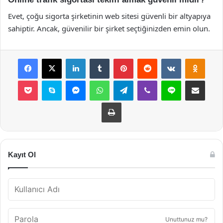
Evet, çoğu sigorta şirketinin web sitesi güvenli bir altyapıya
sahiptir. Ancak, güvenilir bir şirket seçtiğinizden emin olun.
Facebook
X
LinkedIn
Tumblr
Pinterest
Reddit
VKontakte
Odnok
Pocket
Skype
Messenger
WhatsApp
Telegram
Viber
Line
E-Posta ile payla
Yazdır
Kayıt Ol
Unuttunuz mu?