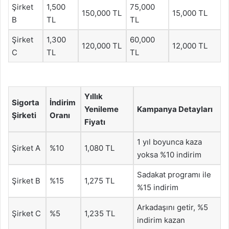
Şirket
1,500
75,000
150,000 TL
15,000 TL
B
TL
TL
Şirket
1,300
60,000
120,000 TL
12,000 TL
C
TL
TL
Yıllık
Sigorta
İndirim
Yenileme
Kampanya Detayları
Şirketi
Oranı
Fiyatı
1 yıl boyunca kaza
Şirket A
%10
1,080 TL
yoksa %10 indirim
Sadakat programı ile
Şirket B
%15
1,275 TL
%15 indirim
Arkadaşını getir, %5
Şirket C
%5
1,235 TL
indirim kazan