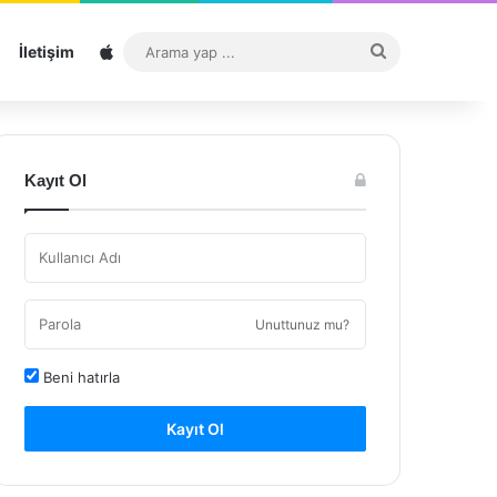
Sitemap
Arama
İletişim
yap
...
Kayıt Ol
Unuttunuz mu?
Beni hatırla
Kayıt Ol