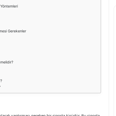
 Yöntemleri
lmesi Gerekenler
nmelidir?
r?
?
 olarak yaptırması gereken bir sigorta türüdür. Bu sigorta,