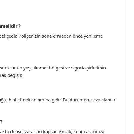
nmelidir?
r poliçedir. Poliçenizin sona ermeden önce yenileme
, sürücünün yaşı, ikamet bölgesi ve sigorta şirketinin
ak değişir.
uğu ihlal etmek anlamına gelir. Bu durumda, ceza alabilir
r?
ve bedensel zararları kapsar. Ancak, kendi aracınıza