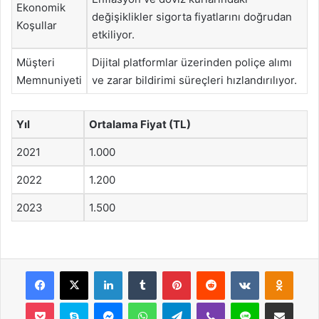
Ekonomik
değişiklikler sigorta fiyatlarını doğrudan
Koşullar
etkiliyor.
Müşteri
Dijital platformlar üzerinden poliçe alımı
Memnuniyeti
ve zarar bildirimi süreçleri hızlandırılıyor.
Yıl
Ortalama Fiyat (TL)
2021
1.000
2022
1.200
2023
1.500
Facebook
X
LinkedIn
Tumblr
Pinterest
Reddit
VKontakte
Odnok
Pocket
Skype
Messenger
WhatsApp
Telegram
Viber
Line
E-Posta ile payla