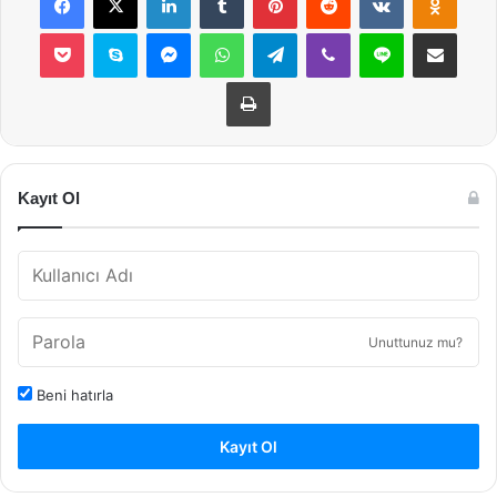
Pocket
Skype
Messenger
WhatsApp
Telegram
Viber
Line
E-Posta ile payla
Yazdır
Kayıt Ol
Unuttunuz mu?
Beni hatırla
Kayıt Ol