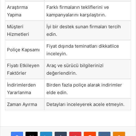
Araştırma
Farklı firmaların tekliflerini ve
Yapma
kampanyalarını karşılaştırın.
Müşteri
İyi bir destek sunan firmaları tercih
Hizmetleri
edin.
Fiyat dışında teminatları dikkatlice
Poliçe Kapsamı
inceleyin.
Fiyatı Etkileyen
Araç ve sürücü bilgilerinizi
Faktörler
değerlendirin.
İndirimlerden
Birden fazla poliçe alarak indirimler
Yararlanma
elde edin.
Zaman Ayırma
Detayları inceleyerek acele etmeyin.
Facebook
X
LinkedIn
Tumblr
Pinterest
Reddit
VKontakte
Odnok