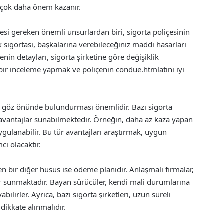
 çok daha önem kazanır.
esi gereken önemli unsurlardan biri, sigorta poliçesinin
k sigortası, başkalarına verebileceğiniz maddi hasarları
enin detayları, sigorta şirketine göre değişiklik
li bir inceleme yapmak ve poliçenin condue.htmlatını iyi
 de göz önünde bulundurması önemlidir. Bazı sigorta
a avantajlar sunabilmektedir. Örneğin, daha az kaza yapan
gulanabilir. Bu tür avantajları araştırmak, uygun
cı olacaktır.
en bir diğer husus ise ödeme planıdır. Anlaşmalı firmalar,
r sunmaktadır. Bayan sürücüler, kendi mali durumlarına
lirler. Ayrıca, bazı sigorta şirketleri, uzun süreli
dikkate alınmalıdır.