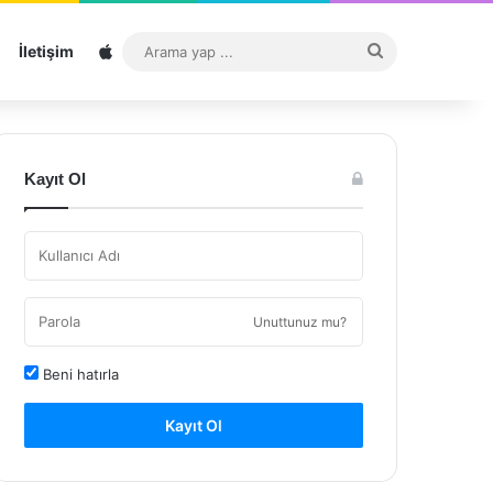
Sitemap
Arama
İletişim
yap
...
Kayıt Ol
Unuttunuz mu?
Beni hatırla
Kayıt Ol