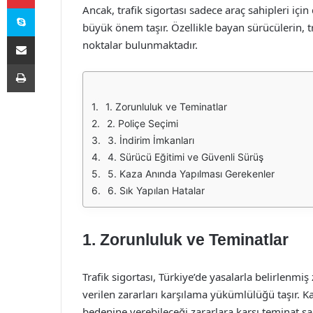
Skype
Ancak, trafik sigortası sadece araç sahipleri içi
büyük önem taşır. Özellikle bayan sürücülerin, t
E-Posta ile paylaş
noktalar bulunmaktadır.
Yazdır
1. Zorunluluk ve Teminatlar
2. Poliçe Seçimi
3. İndirim İmkanları
4. Sürücü Eğitimi ve Güvenli Sürüş
5. Kaza Anında Yapılması Gerekenler
6. Sık Yapılan Hatalar
1. Zorunluluk ve Teminatlar
Trafik sigortası, Türkiye’de yasalarla belirlenmi
verilen zararları karşılama yükümlülüğü taşır. Ka
bedenine verebileceği zararlara karşı teminat sa