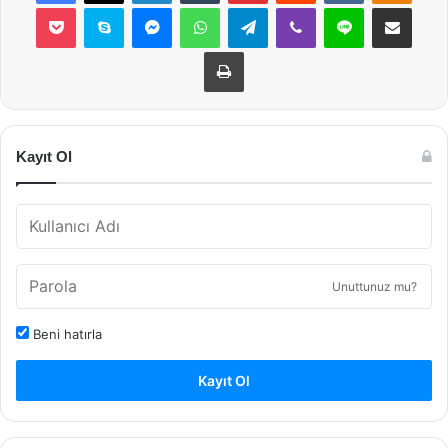
Pocket
Skype
Messenger
WhatsApp
Telegram
Viber
Line
E-Posta ile payla
Yazdır
Kayıt Ol
Unuttunuz mu?
Beni hatırla
Kayıt Ol