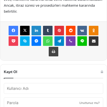
Ancak, itiraz süresi ve prosedürleri mahkeme kararında
belirtilir.
Facebook
X
LinkedIn
Tumblr
Pinterest
Reddit
VKontakte
Odnok
Pocket
Skype
Messenger
WhatsApp
Telegram
Viber
Line
E-Posta ile payla
Yazdır
Kayıt Ol
Unuttunuz mu?