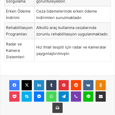
Sorgulama
görüntüleyebilir.
Erken Ödeme
Ceza ödemelerinde erken ödeme
İndirimi
indirimleri sunulmaktadır.
Rehabilitasyon
Alkollü araç kullanma cezalarında
Programları
zorunlu rehabilitasyon uygulanmaktadır.
Radar ve
Hız ihlali tespiti için radar ve kameralar
Kamera
yaygınlaştırılmıştır.
Sistemleri
Facebook
X
LinkedIn
Tumblr
Pinterest
Reddit
VKontakte
Odnok
Pocket
Skype
Messenger
WhatsApp
Telegram
Viber
Line
E-Posta ile payla
Yazdır