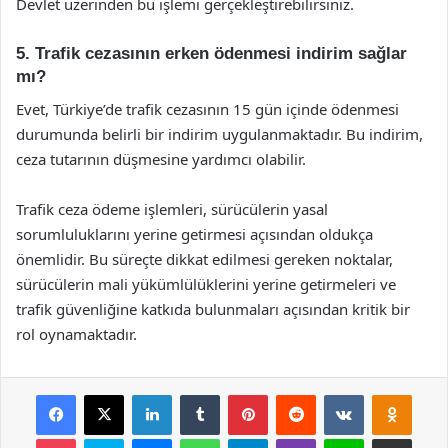
Devlet üzerinden bu işlemi gerçekleştirebilirsiniz.
5. Trafik cezasının erken ödenmesi indirim sağlar
mı?
Evet, Türkiye’de trafik cezasının 15 gün içinde ödenmesi
durumunda belirli bir indirim uygulanmaktadır. Bu indirim,
ceza tutarının düşmesine yardımcı olabilir.
Trafik ceza ödeme işlemleri, sürücülerin yasal
sorumluluklarını yerine getirmesi açısından oldukça
önemlidir. Bu süreçte dikkat edilmesi gereken noktalar,
sürücülerin mali yükümlülüklerini yerine getirmeleri ve
trafik güvenliğine katkıda bulunmaları açısından kritik bir
rol oynamaktadır.
Facebook
X
LinkedIn
Tumblr
Pinterest
Reddit
VKontakte
Odnok
Pocket
Skype
Messenger
WhatsApp
Telegram
Viber
Line
E-Posta ile payla