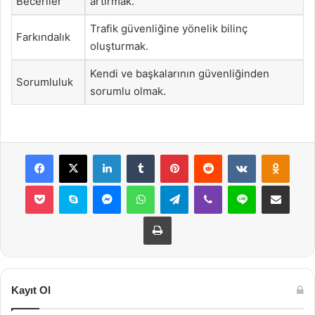
Beceriler
artırmak.
Trafik güvenliğine yönelik bilinç
Farkındalık
oluşturmak.
Kendi ve başkalarının güvenliğinden
Sorumluluk
sorumlu olmak.
Facebook
X
LinkedIn
Tumblr
Pinterest
Reddit
VKontakte
Odnok
Pocket
Skype
Messenger
WhatsApp
Telegram
Viber
Line
E-Posta ile payla
Yazdır
Kayıt Ol