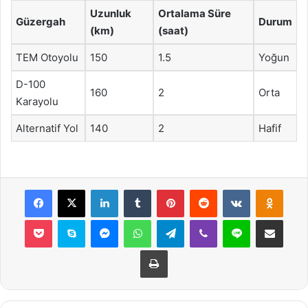
Uzunluk
Ortalama Süre
Güzergah
Durum
(km)
(saat)
TEM Otoyolu
150
1.5
Yoğun
D-100
160
2
Orta
Karayolu
Alternatif Yol
140
2
Hafif
Facebook
X
LinkedIn
Tumblr
Pinterest
Reddit
VKontakte
Odnok
Pocket
Skype
Messenger
WhatsApp
Telegram
Viber
Line
E-Posta ile payla
Yazdır