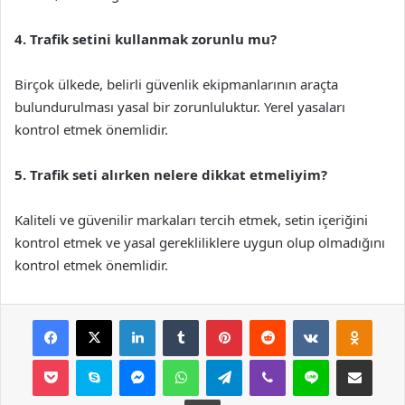
4. Trafik setini kullanmak zorunlu mu?
Birçok ülkede, belirli güvenlik ekipmanlarının araçta
bulundurulması yasal bir zorunluluktur. Yerel yasaları
kontrol etmek önemlidir.
5. Trafik seti alırken nelere dikkat etmeliyim?
Kaliteli ve güvenilir markaları tercih etmek, setin içeriğini
kontrol etmek ve yasal gerekliliklere uygun olup olmadığını
kontrol etmek önemlidir.
Facebook
X
LinkedIn
Tumblr
Pinterest
Reddit
VKontakte
Odnok
Pocket
Skype
Messenger
WhatsApp
Telegram
Viber
Line
E-Posta ile payla
Yazdır