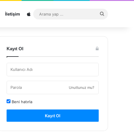
Sitemap
Arama
İletişim
yap
...
Kayıt Ol
Unuttunuz mu?
Beni hatırla
Kayıt Ol