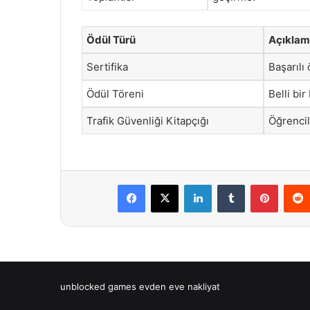
Ödül Türü
Açıkla
Sertifika
Başarılı
Ödül Töreni
Belli bi
Trafik Güvenliği Kitapçığı
Öğrencil
Facebook
X
LinkedIn
Tumblr
Pintere
unblocked games
evden eve nakliyat