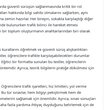
larda güvenli sürüşün sağlanmasında kritik bir rol
alları hakkında bilgi sahibi olmalarını sağlarken, aynı
 zemin hazırlar. Her bireyin, sokakta karşılaştığı diğer
imde bulunurken trafik bilinci ile hareket etmesi
nli bir toplum oluşturmanın anahtarlarından biri olarak
fik kurallarını öğretmek ve güvenli sürüş alışkanlıkları
er, öğrencilere trafikte karşılaşabilecekleri durumlar
 Eğitici bir formatta sunulan bu testler, öğrencilerin
yöntemdir. Ayrıca, teorik bilgilerin pratiğe dökülmesi için
. Öğrencilere trafik işaretleri, hız limitleri, yol verme
r. Bu tür sınavlar, hem bilgiyi pekiştirmek hem de
nmelerini sağlamak için önemlidir. Ayrıca, sınav sonuçları
daha fazla yardıma ihtiyaç duyduğunu belirlemek için de