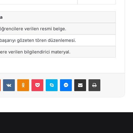
ma
 öğrencilere verilen resmi belge.
r başarıyı gözeten tören düzenlemesi.
ere verilen bilgilendirici materyal.
st
Reddit
VKontakte
Odnoklassniki
Pocket
Skype
Messenger
E-Posta ile paylaş
Yazdır