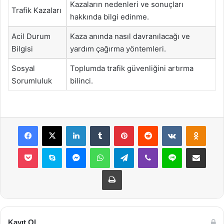
Kazaların nedenleri ve sonuçları
Trafik Kazaları
hakkında bilgi edinme.
Acil Durum
Kaza anında nasıl davranılacağı ve
Bilgisi
yardım çağırma yöntemleri.
Sosyal
Toplumda trafik güvenliğini artırma
Sorumluluk
bilinci.
Facebook
X
LinkedIn
Tumblr
Pinterest
Reddit
VKontakte
Odnok
Pocket
Skype
Messenger
WhatsApp
Telegram
Viber
Line
E-Posta ile payla
Yazdır
Kayıt Ol