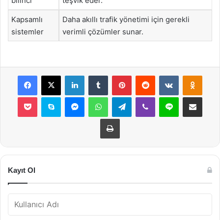
bilinci
teşvik eder.
Kapsamlı
Daha akıllı trafik yönetimi için gerekli
sistemler
verimli çözümler sunar.
Facebook
X
LinkedIn
Tumblr
Pinterest
Reddit
VKontakte
Odnok
Pocket
Skype
Messenger
WhatsApp
Telegram
Viber
Line
E-Posta ile payla
Yazdır
Kayıt Ol