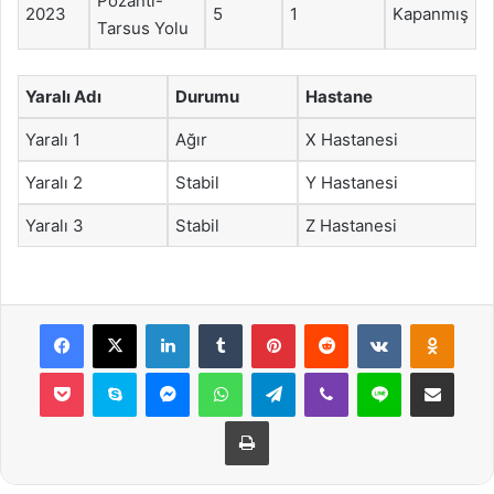
Pozantı-
2023
5
1
Kapanmış
Tarsus Yolu
Yaralı Adı
Durumu
Hastane
Yaralı 1
Ağır
X Hastanesi
Yaralı 2
Stabil
Y Hastanesi
Yaralı 3
Stabil
Z Hastanesi
Facebook
X
LinkedIn
Tumblr
Pinterest
Reddit
VKontakte
Odnok
Pocket
Skype
Messenger
WhatsApp
Telegram
Viber
Line
E-Posta ile payla
Yazdır