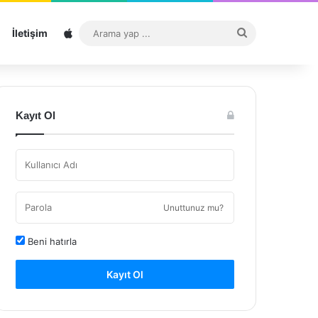
Sitemap
Arama
İletişim
yap
...
Kayıt Ol
Unuttunuz mu?
Beni hatırla
Kayıt Ol