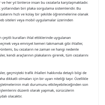
 ve her yıl binlerce insan bu cezalarla karşılaşmaktadır.
k yollarından biri plaka sorgulama sistemleridir. Bu
cezalarını hızlı ve kolay bir şekilde öğrenmelerine olanak
 web siteleri veya mobil uygulamalar üzerinden
 çeşitli kuralları ihlal ettiklerinde uygulanan
ta geçmek veya emniyet kemeri takmamak gibi ihlaller,
 yöntemi, bu cezaların ne zaman ve hangi nedenle
üler, kendi araçlarının plakalarını girerek, tüm cezalarını
ler, geçmişteki trafik ihlalleri hakkında detaylı bilgi de
ha dikkatli olmaları için bir uyarı niteliği taşır. Özellikle
bi, işletmelerinin mali durumunu etkileyebileceğinden son
işlemlerini düzenli olarak yapmak, sürücülerin
dalı olacaktır.