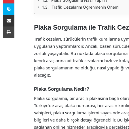
Plaka Sorgulama Nasıl Yapılır?
Skype
Trafik Cezalarını Öğrenmenin Önemi
E-Posta ile paylaş
Plaka Sorgulama ile Trafik Cez
Yazdır
Trafik cezaları, sürücülerin trafik kurallarına 
uygulanan yaptırımlardır. Ancak, bazen sürücüler
zorluk yaşayabilir. Bu noktada plaka sorgulama i
kendi araçlarına ait trafik cezalarını hızlı ve k
plaka sorgulamanın ne olduğu, nasıl yapıldığı ve 
alacağız.
Plaka Sorgulama Nedir?
Plaka sorgulama, bir aracın plakasına bağlı olara
Türkiye’de araç plaka numarası, her aracın kimli
sahipleri, plaka sorgulama işlemi sayesinde araçl
bilgileri ve daha birçok detayı öğrenebilir. Bu i
sağlanan online hizmetler aracılığıyla gerçekleşti