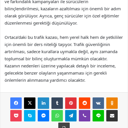
ve farkındalık kampanyaları ile sürücülerin
bilinçlendirilmesi, kazaların azaltılması için önemli bir adım
olarak görülüyor. Ayrıca, genç sürücüler için özel eğitimler
düzenlenmesi gerektiği düşünülüyor.
Ortaca’daki bu trafik kazası, hem yerel halk hem de yetkililer
için önemli bir ders niteliği taşıyor. Trafik güvenliğinin
artırılması, sadece kurallara uymakla değil, aynı zamanda
toplumsal bir bilinç oluşturmakla mümkün olacaktır.
Kazanın nedenleri üzerine yapılacak detaylı bir inceleme,
gelecekte benzer olayların yaşanmaması için gerekli
önlemlerin alınmasına yardımcı olacaktır.
Facebook
X
LinkedIn
Tumblr
Pinterest
Reddit
VKontakte
Odnok
Pocket
Skype
Messenger
WhatsApp
Telegram
Viber
Line
E-Posta ile payla
Yazdır