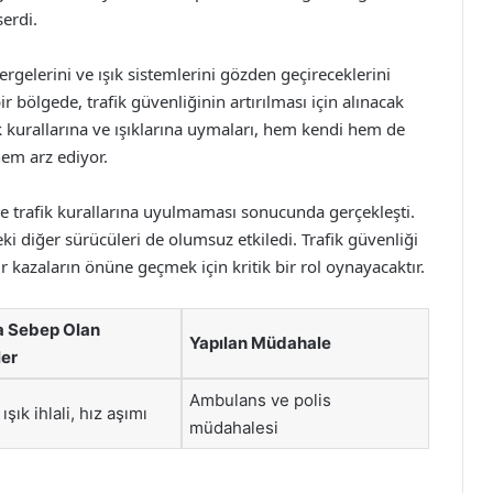
erdi.
ergelerini ve ışık sistemlerini gözden geçireceklerini
r bölgede, trafik güvenliğinin artırılması için alınacak
k kurallarına ve ışıklarına uymaları, hem kendi hem de
nem arz ediyor.
 ve trafik kurallarına uyulmaması sonucunda gerçekleşti.
ki diğer sürücüleri de olumsuz etkiledi. Trafik güvenliği
 kazaların önüne geçmek için kritik bir rol oynayacaktır.
 Sebep Olan
Yapılan Müdahale
ler
Ambulans ve polis
ışık ihlali, hız aşımı
müdahalesi