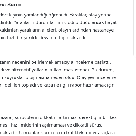
ma Süreci
t kişinin yaralandığı öğrenildi. Yaralılar, olay yerine
ırıldı. Yaralıların durumlarının ciddi olduğu ancak hayati
aldırılan yaralıların aileleri, olayın ardından hastaneye
inin hızlı bir şekilde devam ettiğini aktardı.
kazanın nedenini belirlemek amacıyla inceleme başlattı.
dı ve alternatif yolların kullanılması istendi. Bu durum,
uzun kuyruklar oluşmasına neden oldu. Olay yeri inceleme
delilleri topladı ve kaza ile ilgili rapor hazırlamak için
lar, sürücülerin dikkatini artırması gerektiğini bir kez
ası, hız limitlerinin aşılmaması ve dikkatli sürüş,
ktadır. Uzmanlar, sürücülerin trafikteki diğer araçlara