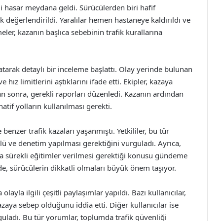
i hasar meydana geldi. Sürücülerden biri hafif
 değerlendirildi. Yaralılar hemen hastaneye kaldırıldı ve
eler, kazanın başlıca sebebinin trafik kurallarına
atarak detaylı bir inceleme başlattı. Olay yerinde bulunan
hız limitlerini aştıklarını ifade etti. Ekipler, kazaya
tan sonra, gerekli raporları düzenledi. Kazanın ardından
natif yolların kullanılması gerekti.
nzer trafik kazaları yaşanmıştı. Yetkililer, bu tür
olü ve denetim yapılması gerektiğini vurguladı. Ayrıca,
da sürekli eğitimler verilmesi gerektiği konusu gündeme
de, sürücülerin dikkatli olmaları büyük önem taşıyor.
yla ilgili çeşitli paylaşımlar yapıldı. Bazı kullanıcılar,
zaya sebep olduğunu iddia etti. Diğer kullanıcılar ise
guladı. Bu tür yorumlar, toplumda trafik güvenliği