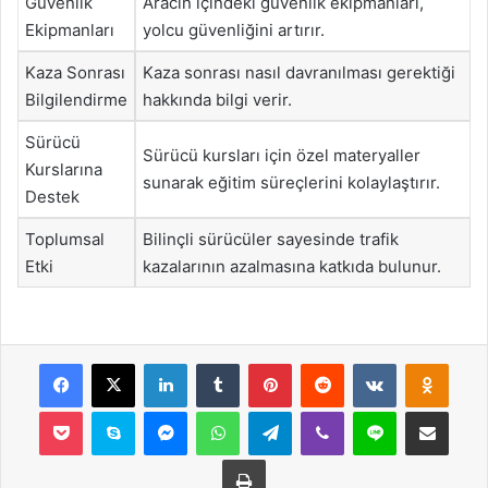
Güvenlik
Aracın içindeki güvenlik ekipmanları,
Ekipmanları
yolcu güvenliğini artırır.
Kaza Sonrası
Kaza sonrası nasıl davranılması gerektiği
Bilgilendirme
hakkında bilgi verir.
Sürücü
Sürücü kursları için özel materyaller
Kurslarına
sunarak eğitim süreçlerini kolaylaştırır.
Destek
Toplumsal
Bilinçli sürücüler sayesinde trafik
Etki
kazalarının azalmasına katkıda bulunur.
Facebook
X
LinkedIn
Tumblr
Pinterest
Reddit
VKontakte
Odnok
Pocket
Skype
Messenger
WhatsApp
Telegram
Viber
Line
E-Posta ile payla
Yazdır