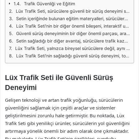
Trafik Güvenliği ve Eğitim
Lüx Trafik Seti, sürücülere güvenli bir sürüş deneyimi sağlamak için tasarlanmış kapsamlı bir araçtır. Bu set, hem yeni başlayanlar hem de tecrübeli sürücüler için önemli bir kaynak sunar. İçerisinde yer alan çeşitli öğeler, sürücülerin yol güvenliğini artırarak, olası kazaların önüne geçmeyi hedefler. Günümüzde, trafik kazalarının büyük bir kısmı dikkatsizlik veya yetersiz bilgi nedeniyle gerçekleşmektedir. Lüx Trafik Seti, bu tür sorunları minimize etmek için geliştirilmiştir.
Setin içeriğinde bulunan eğitim materyalleri, sürücülere trafik kuralları, işaretler ve güvenli sürüş teknikleri hakkında kapsamlı bilgi sağlar. Bu materyaller, görsel ve işitsel öğelerle desteklenerek daha etkili bir öğrenme deneyimi sunar. Ayrıca, setin içinde yer alan pratik kılavuzlar sayesinde sürücüler, gerçek hayatta karşılaşabilecekleri durumlara yönelik hazırlık yapma imkanı bulurlar. Böylece, sürüş esnasında karşılaşabilecekleri zorluklara daha hazırlıklı olurlar.
Lüx Trafik Seti'nin bir diğer önemli bileşeni, interaktif uygulamalardır. Bu uygulamalar, sürücülerin trafik kurallarını pekiştirmesine ve pratik yapmasına yardımcı olur. Sürücüler, simüle edilmiş sürüş senaryolarında kendilerini test edebilir ve hatalarını görerek öğrenebilirler. Bu tür uygulamalar, sürücülerin gerçek hayatta karşılaşabilecekleri durumları daha iyi anlamalarına ve bu durumlarla başa çıkma becerilerini geliştirmelerine olanak tanır.
Güvenli sürüş deneyiminin bir diğer önemli parçası, araç içinde yer alan güvenlik ekipmanlarıdır. Lüx Trafik Seti, çeşitli güvenlik ekipmanlarıyla donatılmıştır. Bu ekipmanlar, sürücülerin ve yolcuların güvenliğini artırırken, kaza anında olası yaralanmaların da önüne geçer. Setin içeriğindeki ekipmanın kalitesi ve işlevselliği, sürücülere güvenli bir yolculuk sağlamak amacıyla titizlikle seçilmiştir.
Setin sağladığı bir diğer avantaj, sürücülere trafik kazası sonrası nasıl davranmaları gerektiği konusunda bilgi vermesidir. Kazalar her zaman beklenmedik bir şekilde meydana gelebilir ve bu tür durumlarda doğru hareket etmek hayati önem taşır. Lüx Trafik Seti, sürücüleri bu konuda eğiterek, kaza sonrası yapılması gerekenleri ve acil durumlarda nasıl davranmaları gerektiğini açıkça belirtir.
Lüx Trafik Seti, yalnızca bireysel sürücülere değil, aynı zamanda sürücü kurslarına da hitap etmektedir. Kurslar, setin içeriğini kullanarak öğrencilerine daha etkin bir eğitim verebilir. Bu sayede, geleceğin sürücüleri, güvenli sürüş tekniklerini erken yaşta öğrenerek, daha bilinçli ve dikkatli birer sürücü olurlar. Ayrıca, sürücü kursları için hazırlanan özel materyaller, eğitmenlerin işini kolaylaştırır ve eğitim süreçlerini daha verimli hale getirir.
Lüx Trafik Seti'nin sağladığı güvenli sürüş deneyimi, toplumu genel olarak olumlu yönde etkiler. Sürücüler, edindikleri bilgi ve deneyim sayesinde daha dikkatli ve bilinçli hale gelirler. Bu da trafik kazalarının azalmasına, dolayısıyla daha güvenli bir trafik ortamı oluşmasına katkıda bulunur. Lüx Trafik Seti, hem bireysel güvenliği hem de toplumsal güvenliği artırma amacı gütmektedir.
Lüx Trafik Seti ile Güvenli Sürüş
Deneyimi
Gelişen teknoloji ve artan trafik yoğunluğu, sürücülerin
güvenliğini sağlamak için çeşitli araçlar ve sistemler
geliştirilmesini zorunlu hale getirmiştir. Bu noktada, Lüx
Trafik Seti gibi yenilikçi ürünler, sürücülerin yol güvenliğini
artırmaya yönelik önemli bir adım olarak öne çıkmaktadır.
Bu makalede, Lüx Trafik Seti’nin özellikleri, sunduğu