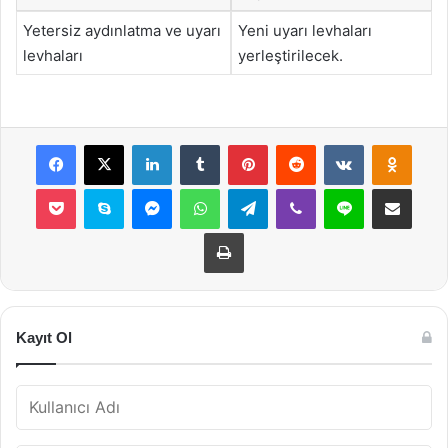
Yetersiz aydınlatma ve uyarı
Yeni uyarı levhaları
levhaları
yerleştirilecek.
Facebook
X
LinkedIn
Tumblr
Pinterest
Reddit
VKontakte
Odnok
Pocket
Skype
Messenger
WhatsApp
Telegram
Viber
Line
E-Posta ile payla
Yazdır
Kayıt Ol