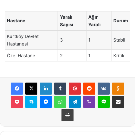
Yaralı
Ağır
Hastane
Durum
Sayısı
Yaralı
Kurtköy Devlet
3
1
Stabil
Hastanesi
Özel Hastane
2
1
Kritik
Facebook
X
LinkedIn
Tumblr
Pinterest
Reddit
VKontakte
Odnok
Pocket
Skype
Messenger
WhatsApp
Telegram
Viber
Line
E-Posta ile payla
Yazdır