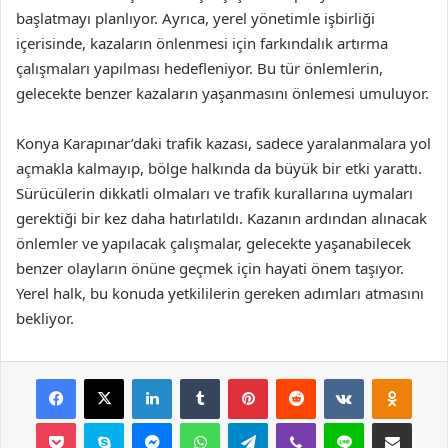
başlatmayı planlıyor. Ayrıca, yerel yönetimle işbirliği
içerisinde, kazaların önlenmesi için farkındalık artırma
çalışmaları yapılması hedefleniyor. Bu tür önlemlerin,
gelecekte benzer kazaların yaşanmasını önlemesi umuluyor.
Konya Karapınar’daki trafik kazası, sadece yaralanmalara yol
açmakla kalmayıp, bölge halkında da büyük bir etki yarattı.
Sürücülerin dikkatli olmaları ve trafik kurallarına uymaları
gerektiği bir kez daha hatırlatıldı. Kazanın ardından alınacak
önlemler ve yapılacak çalışmalar, gelecekte yaşanabilecek
benzer olayların önüne geçmek için hayati önem taşıyor.
Yerel halk, bu konuda yetkililerin gereken adımları atmasını
bekliyor.
Facebook
X
LinkedIn
Tumblr
Pinterest
Reddit
VKontakte
Odnok
Pocket
Skype
Messenger
WhatsApp
Telegram
Viber
Line
E-Posta ile payla