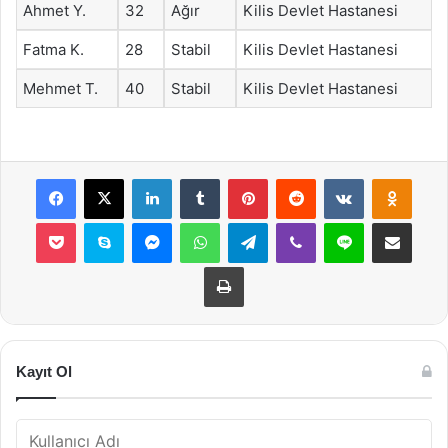
Ahmet Y.
32
Ağır
Kilis Devlet Hastanesi
Fatma K.
28
Stabil
Kilis Devlet Hastanesi
Mehmet T.
40
Stabil
Kilis Devlet Hastanesi
Facebook
X
LinkedIn
Tumblr
Pinterest
Reddit
VKontakte
Odnok
Pocket
Skype
Messenger
WhatsApp
Telegram
Viber
Line
E-Posta ile payla
Yazdır
Kayıt Ol