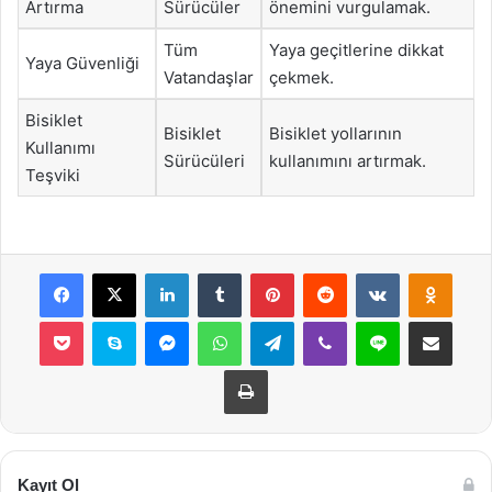
Artırma
Sürücüler
önemini vurgulamak.
Tüm
Yaya geçitlerine dikkat
Yaya Güvenliği
Vatandaşlar
çekmek.
Bisiklet
Bisiklet
Bisiklet yollarının
Kullanımı
Sürücüleri
kullanımını artırmak.
Teşviki
Facebook
X
LinkedIn
Tumblr
Pinterest
Reddit
VKontakte
Odnok
Pocket
Skype
Messenger
WhatsApp
Telegram
Viber
Line
E-Posta ile payla
Yazdır
Kayıt Ol