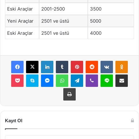
Eski Araçlar
2001-2500
3500
Yeni Araçlar
2501 ve üstü
5000
Eski Araçlar
2501 ve üstü
4000
Facebook
X
LinkedIn
Tumblr
Pinterest
Reddit
VKontakte
Odnok
Pocket
Skype
Messenger
WhatsApp
Telegram
Viber
Line
E-Posta ile payla
Yazdır
Kayıt Ol