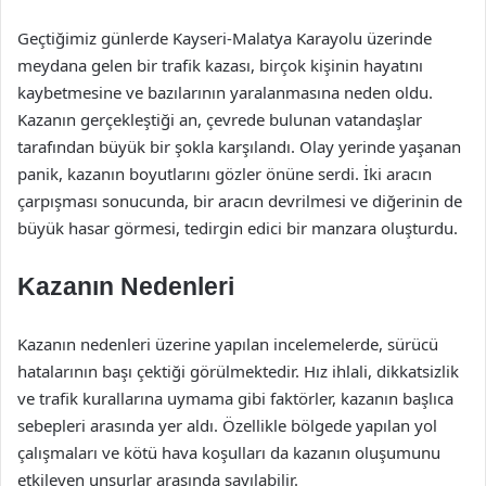
Geçtiğimiz günlerde Kayseri-Malatya Karayolu üzerinde
meydana gelen bir trafik kazası, birçok kişinin hayatını
kaybetmesine ve bazılarının yaralanmasına neden oldu.
Kazanın gerçekleştiği an, çevrede bulunan vatandaşlar
tarafından büyük bir şokla karşılandı. Olay yerinde yaşanan
panik, kazanın boyutlarını gözler önüne serdi. İki aracın
çarpışması sonucunda, bir aracın devrilmesi ve diğerinin de
büyük hasar görmesi, tedirgin edici bir manzara oluşturdu.
Kazanın Nedenleri
Kazanın nedenleri üzerine yapılan incelemelerde, sürücü
hatalarının başı çektiği görülmektedir. Hız ihlali, dikkatsizlik
ve trafik kurallarına uymama gibi faktörler, kazanın başlıca
sebepleri arasında yer aldı. Özellikle bölgede yapılan yol
çalışmaları ve kötü hava koşulları da kazanın oluşumunu
etkileyen unsurlar arasında sayılabilir.