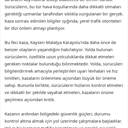
Sürücülerin, bu tür hava koşullarında daha dikkatli olmaları
gerektiği uzmanlar tarafından sıklıkla vurgulanan bir gerçek.
Kaza sonrası edinilen bilgiler ışığında, yerel trafik otoriteleri
bir dizi önlem almayı planlıyor.
Bu feci kaza, Kayseri-Malatya Karayolu’nda daha önce de
benzer olayların yaşandığını hatırlatıyor. Yolda bulunan
sürücülerin, özellikle uzun yolculuklarda dikkat etmeleri
gereken noktalar bulunduğu bilinmektedir. Yolda, sürücüleri
bilgilendirmek amacıyla yerleştirilen uyarı levhaları ve hız
limitleri, kazaların önlenmesi açısından büyük bir öneme
sahip. Bununla birlikte, sürücülerin hızlarını kontrol etmeleri
ve dikkatli bir şekilde seyahat etmeleri, kazaların önüne
geçilmesi açısından kritik.
Kazanın ardından bölgedeki güvenlik güçleri, durumu
kontrol altına almak için yol üzerinde çalışmalara başladılar.