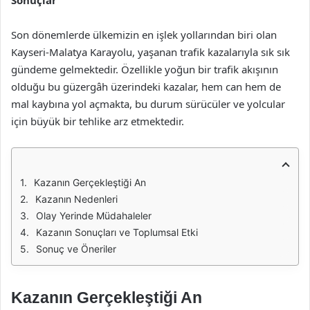
Sonuçlar
Son dönemlerde ülkemizin en işlek yollarından biri olan
Kayseri-Malatya Karayolu, yaşanan trafik kazalarıyla sık sık
gündeme gelmektedir. Özellikle yoğun bir trafik akışının
olduğu bu güzergâh üzerindeki kazalar, hem can hem de
mal kaybına yol açmakta, bu durum sürücüler ve yolcular
için büyük bir tehlike arz etmektedir.
Kazanın Gerçekleştiği An
Kazanın Nedenleri
Olay Yerinde Müdahaleler
Kazanın Sonuçları ve Toplumsal Etki
Sonuç ve Öneriler
Kazanın Gerçekleştiği An