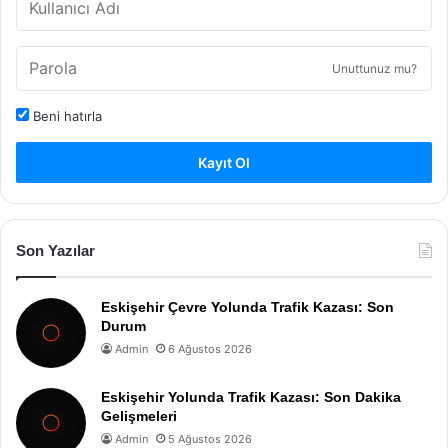
Unuttunuz mu?
Beni hatırla
Kayıt Ol
Son Yazılar
Eskişehir Çevre Yolunda Trafik Kazası: Son
Durum
Admin
6 Ağustos 2026
Eskişehir Yolunda Trafik Kazası: Son Dakika
Gelişmeleri
Admin
5 Ağustos 2026