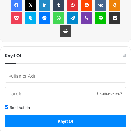
Pocket
Skype
Messenger
WhatsApp
Telegram
Viber
Line
E-Posta ile payla
Yazdır
Kayıt Ol
Unuttunuz mu?
Beni hatırla
Kayıt Ol