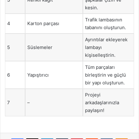
kesin.
Trafik lambasının
4
Karton parçası
tabanını oluşturun.
Ayrıntılar ekleyerek
5
Süslemeler
lambayı
kişiselleştirin.
Tüm parçaları
6
Yapıştırıcı
birleştirin ve güçlü
bir yapı oluşturun.
Projeyi
7
–
arkadaşlarınızla
paylaşın!
Facebook
X
LinkedIn
Tumblr
Pinterest
Reddit
VKontakte
Odnok