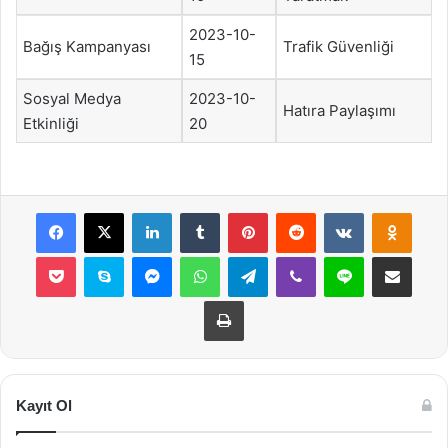
2023-10-
Bağış Kampanyası
Trafik Güvenliği
15
Sosyal Medya
2023-10-
Hatıra Paylaşımı
Etkinliği
20
Facebook
X
LinkedIn
Tumblr
Pinterest
Reddit
VKontakte
Odnok
Pocket
Skype
Messenger
WhatsApp
Telegram
Viber
Line
E-Posta ile payla
Yazdır
Kayıt Ol