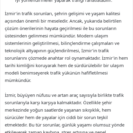
iyi yönlendirmeler yaparak trafiği rahatlatabilir.
İzmir’in trafik sorunları, şehrin gelişimi ve yaşam kalitesi
açısından önemli bir meseledir. Ancak, yukarıda belirtilen
çözüm önerilerinin hayata geçirilmesi ile bu sorunların
üstesinden gelinmesi mümkündür. Modern ulaşım
sistemlerinin geliştirilmesi, bilinçlendirme çalışmaları ve
teknolojik altyapının güçlendirilmesi, İzmir’in trafik
sorunlarını çözmede anahtar rol oynamaktadır. İzmir’in hem
tarihi kimliğini koruyarak hem de sürdürülebilir bir ulaşım
modeli benimseyerek trafik yükünün hafifletilmesi
mümkündür.
İzmir, büyüyen nüfusu ve artan araç sayısıyla birlikte trafik
sorunlarıyla karşı karşıya kalmaktadır. Özellikle şehir
merkezinde yoğun saatlerde yaşanan sıkışıklık, hem
sürücüler hem de yayalar için ciddi bir sorun teşkil
etmektedir. Bu tür sorunlar, günlük yaşamı olumsuz yönde
etkileyerek zaman kaybına, stres artışına ve genel