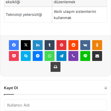
eksikliği
düzenlemek
Akıllı ulaşım sistemlerini
Teknoloji yetersizliği
kullanmak
Facebook
X
LinkedIn
Tumblr
Pinterest
Reddit
VKontakte
Odnok
Pocket
Skype
Messenger
WhatsApp
Telegram
Viber
Line
E-Posta ile payla
Yazdır
Kayıt Ol