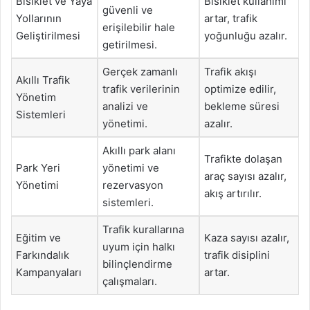
Bisiklet ve Yaya
Bisiklet kullanımı
güvenli ve
Yollarının
artar, trafik
erişilebilir hale
Geliştirilmesi
yoğunluğu azalır.
getirilmesi.
Gerçek zamanlı
Trafik akışı
Akıllı Trafik
trafik verilerinin
optimize edilir,
Yönetim
analizi ve
bekleme süresi
Sistemleri
yönetimi.
azalır.
Akıllı park alanı
Trafikte dolaşan
Park Yeri
yönetimi ve
araç sayısı azalır,
Yönetimi
rezervasyon
akış artırılır.
sistemleri.
Trafik kurallarına
Eğitim ve
Kaza sayısı azalır,
uyum için halkı
Farkındalık
trafik disiplini
bilinçlendirme
Kampanyaları
artar.
çalışmaları.