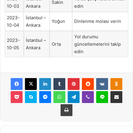
Sakin
10-03
Ankara
edin
2023-
İstanbul –
Yoğun
Dinlenme molası verin
10-04
Ankara
Yol durumu
2023-
İstanbul –
Orta
güncellemelerini takip
10-05
Ankara
edin
Facebook
X
LinkedIn
Tumblr
Pinterest
Reddit
VKontakte
Odnok
Pocket
Skype
Messenger
WhatsApp
Telegram
Viber
Line
E-Posta ile payla
Yazdır