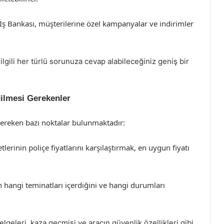
İş Bankası, müşterilerine özel kampanyalar ve indirimler
 ilgili her türlü sorunuza cevap alabileceğiniz geniş bir
dilmesi Gerekenler
 gereken bazı noktalar bulunmaktadır:
etlerinin poliçe fiyatlarını karşılaştırmak, en uygun fiyatı
n hangi teminatları içerdiğini ve hangi durumları
lgeleri, kaza geçmişi ve aracın güvenlik özellikleri gibi