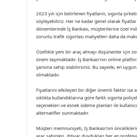
2023 yılı için belirlenen fiyatların, sigorta şirke
söyleyebiliriz. Her ne kadar genel olarak fiyatl
dönemlerinde İş Bankası, müşterilerine özel ind
zorunlu trafik sigortası maliyetleri daha da maku
Özellikle yeni bir araç almayı düşünenler için zor
önem taşımaktadır. İş Bankası’nın online platforml
şansına sahip olabilirsiniz. Bu sayede, en uygu
olmaktadır.
Fiyatlarını etkileyen bir diğer önemli faktör ise a
sıklıkta kullandıklarına göre farklı sigorta poliçe
seçenekleri ve esnek ödeme planları ile kullanıcıla
alternatifler sunmaktadır.
Müşteri memnuniyeti, İş Bankası’nın önceliklerind
araç sahipleri, ihtiyaç duydukları her an profesyo