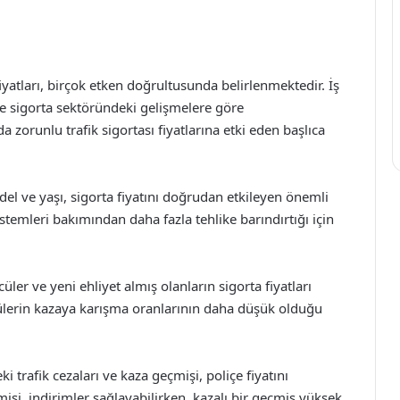
fiyatları, birçok etken doğrultusunda belirlenmektedir. İş
ve sigorta sektöründeki gelişmelere göre
a zorunlu trafik sigortası fiyatlarına etki eden başlıca
l ve yaşı, sigorta fiyatını doğrudan etkileyen önemli
sistemleri bakımından daha fazla tehlike barındırtığı için
ler ve yeni ehliyet almış olanların sigorta fiyatları
cülerin kazaya karışma oranlarının daha düşük olduğu
trafik cezaları ve kaza geçmişi, poliçe fiyatını
mişi, indirimler sağlayabilirken, kazalı bir geçmiş yüksek