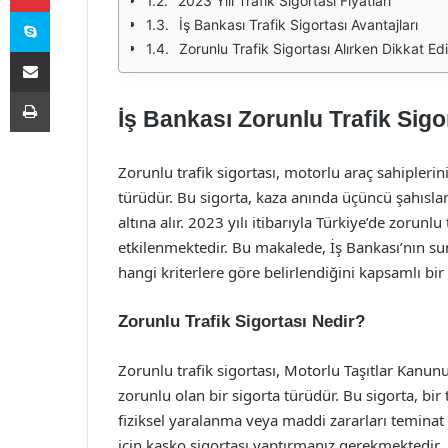
2023 Yılı Trafik Sigortası Fiyatları
Skype
İş Bankası Trafik Sigortası Avantajları
Zorunlu Trafik Sigortası Alırken Dikkat Ed
E-Posta ile paylaş
Yazdır
İş Bankası Zorunlu Trafik Sigo
Zorunlu trafik sigortası, motorlu araç sahipleri
türüdür. Bu sigorta, kaza anında üçüncü şahısla
altına alır. 2023 yılı itibarıyla Türkiye’de zorunlu
etkilenmektedir. Bu makalede, İş Bankası’nın sund
hangi kriterlere göre belirlendiğini kapsamlı bir 
Zorunlu Trafik Sigortası Nedir?
Zorunlu trafik sigortası, Motorlu Taşıtlar Kanun
zorunlu olan bir sigorta türüdür. Bu sigorta, bir
fiziksel yaralanma veya maddi zararları teminat 
için kasko sigortası yaptırmanız gerekmektedir.