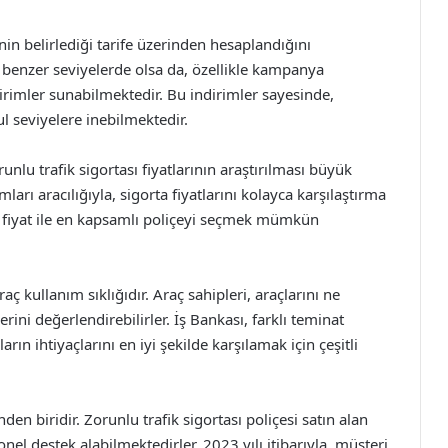
tinin belirlediği tarife üzerinden hesaplandığını
ar benzer seviyelerde olsa da, özellikle kampanya
irimler sunabilmektedir. Bu indirimler sayesinde,
l seviyelere inebilmektedir.
unlu trafik sigortası fiyatlarının araştırılması büyük
arı aracılığıyla, sigorta fiyatlarını kolayca karşılaştırma
n fiyat ile en kapsamlı poliçeyi seçmek mümkün
raç kullanım sıklığıdır. Araç sahipleri, araçlarını ne
lerini değerlendirebilirler. İş Bankası, farklı teminat
rın ihtiyaçlarını en iyi şekilde karşılamak için çeşitli
en biridir. Zorunlu trafik sigortası poliçesi satın alan
nel destek alabilmektedirler. 2023 yılı itibarıyla, müşteri