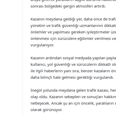
sonrası bölgedeki gergin atmosferi artırdı.
Kazanın meydana geldiği yer, daha önce de traf
yönetim ve trafik güvenliği uzmanlarının dikkat
önlemler ve yapılması gereken iyileştirmeler üz
önlenmesi için sürücülere eğitimler verilmesi ve
vurgulanıyor.
Kazanın ardından sosyal medyada yapılan paylaş
kullanıcı, yol güvenliği ve sürücülerin dikkatli
ile ilgili haberlerin yanı sıra, benzer kazaları
daha bilinçli hale gelmesi gerektiği vurgulandı.
İnegöl yolunda meydana gelen trafik kazası, hem
olay oldu. Kazanın sebepleri ve sonuçları hakkı
netleşecek. Ancak şu an için öncelik, yaralıların
olarak görünüyor.