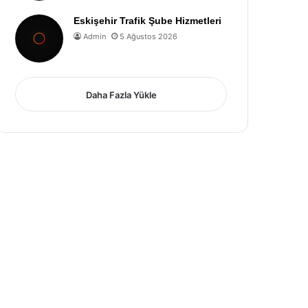
Eskişehir Trafik Şube Hizmetleri
Admin
5 Ağustos 2026
Daha Fazla Yükle