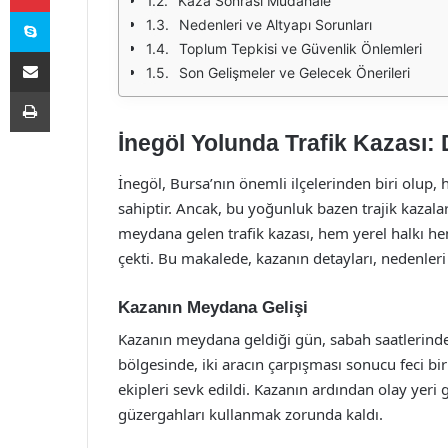
Kaza Sonrası Müdahale
Skype
Nedenleri ve Altyapı Sorunları
Toplum Tepkisi ve Güvenlik Önlemleri
E-Posta ile paylaş
Son Gelişmeler ve Gelecek Önerileri
Yazdır
İnegöl Yolunda Trafik Kazası:
İnegöl, Bursa’nın önemli ilçelerinden biri olup,
sahiptir. Ancak, bu yoğunluk bazen trajik kazal
meydana gelen trafik kazası, hem yerel halkı he
çekti. Bu makalede, kazanın detayları, nedenleri 
Kazanın Meydana Gelişi
Kazanın meydana geldiği gün, sabah saatlerinde y
bölgesinde, iki aracın çarpışması sonucu feci b
ekipleri sevk edildi. Kazanın ardından olay yeri g
güzergahları kullanmak zorunda kaldı.