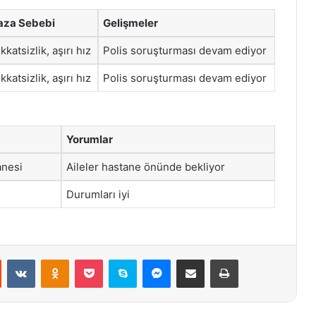
aza Sebebi
Gelişmeler
kkatsizlik, aşırı hız
Polis soruşturması devam ediyor
kkatsizlik, aşırı hız
Polis soruşturması devam ediyor
Yorumlar
anesi
Aileler hastane önünde bekliyor
Durumları iyi
st
Reddit
VKontakte
Odnoklassniki
Pocket
Skype
Messenger
E-Posta ile paylaş
Yazdır