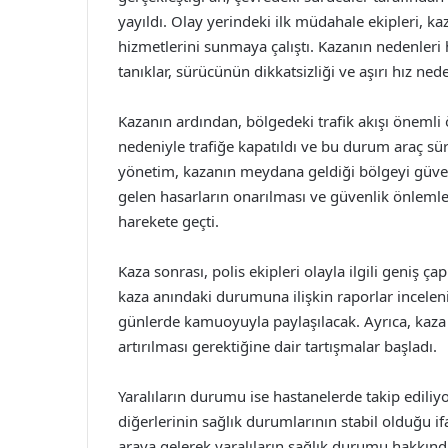
yayıldı. Olay yerindeki ilk müdahale ekipleri, ka
hizmetlerini sunmaya çalıştı. Kazanın nedenleri h
tanıklar, sürücünün dikkatsizliği ve aşırı hız nede
Kazanın ardından, bölgedeki trafik akışı önemli
nedeniyle trafiğe kapatıldı ve bu durum araç sür
yönetim, kazanın meydana geldiği bölgeyi güvenl
gelen hasarların onarılması ve güvenlik önlemleri
harekete geçti.
Kaza sonrası, polis ekipleri olayla ilgili geniş 
kaza anındaki durumuna ilişkin raporlar inceleni
günlerde kamuoyuyla paylaşılacak. Ayrıca, kaza
artırılması gerektiğine dair tartışmalar başladı.
Yaralıların durumu ise hastanelerde takip ediliyo
diğerlerinin sağlık durumlarının stabil olduğu i
araya gelerek yaralıların sağlık durumu hakkınd