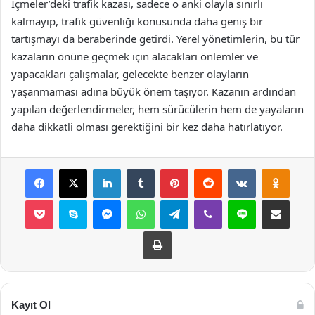
İçmeler’deki trafik kazası, sadece o anki olayla sınırlı
kalmayıp, trafik güvenliği konusunda daha geniş bir
tartışmayı da beraberinde getirdi. Yerel yönetimlerin, bu tür
kazaların önüne geçmek için alacakları önlemler ve
yapacakları çalışmalar, gelecekte benzer olayların
yaşanmaması adına büyük önem taşıyor. Kazanın ardından
yapılan değerlendirmeler, hem sürücülerin hem de yayaların
daha dikkatli olması gerektiğini bir kez daha hatırlatıyor.
Facebook
X
LinkedIn
Tumblr
Pinterest
Reddit
VKontakte
Odnok
Pocket
Skype
Messenger
WhatsApp
Telegram
Viber
Line
E-Posta ile payla
Yazdır
Kayıt Ol