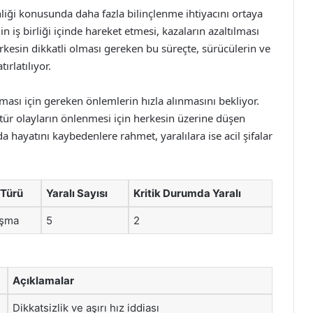
iği konusunda daha fazla bilinçlenme ihtiyacını ortaya
n iş birliği içinde hareket etmesi, kazaların azaltılması
erkesin dikkatli olması gereken bu süreçte, sürücülerin ve
rlatılıyor.
ası için gereken önlemlerin hızla alınmasını bekliyor.
u tür olayların önlenmesi için herkesin üzerine düşen
 hayatını kaybedenlere rahmet, yaralılara ise acil şifalar
 Türü
Yaralı Sayısı
Kritik Durumda Yaralı
ışma
5
2
Açıklamalar
Dikkatsizlik ve aşırı hız iddiası