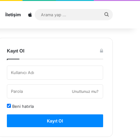
Sitemap
Arama
İletişim
yap
...
Kayıt Ol
Unuttunuz mu?
Beni hatırla
Kayıt Ol