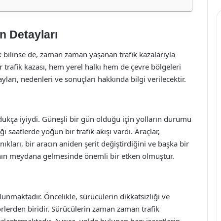
n Detayları
k bilinse de, zaman zaman yaşanan trafik kazalarıyla
trafik kazası, hem yerel halkı hem de çevre bölgeleri
ları, nedenleri ve sonuçları hakkında bilgi verilecektir.
ukça iyiydi. Güneşli bir gün olduğu için yolların durumu
 saatlerde yoğun bir trafik akışı vardı. Araçlar,
ıkları, bir aracın aniden şerit değiştirdiğini ve başka bir
zanın meydana gelmesinde önemli bir etken olmuştur.
lunmaktadır. Öncelikle, sürücülerin dikkatsizliği ve
törlerden biridir. Sürücülerin zaman zaman trafik
orlaştırmaktadır. Ayrıca, yolda bulunan bazı işaretlerin