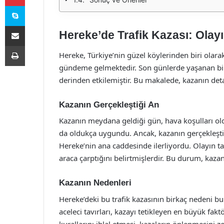
Skype
E-Posta ile paylaş
Hereke’de Trafik Kazası: Olayı
Yazdır
Hereke, Türkiye’nin güzel köylerinden biri olara
gündeme gelmektedir. Son günlerde yaşanan bir 
derinden etkilemiştir. Bu makalede, kazanın detay
Kazanın Gerçekleştiği An
Kazanın meydana geldiği gün, hava koşulları old
da oldukça uygundu. Ancak, kazanın gerçekleştiği
Hereke’nin ana caddesinde ilerliyordu. Olayın tan
araca çarptığını belirtmişlerdir. Bu durum, ka
Kazanın Nedenleri
Hereke’deki bu trafik kazasının birkaç nedeni bu
aceleci tavırları, kazayı tetikleyen en büyük fak
kurallarını ihlal etmesi, kazaların önlenmesini z