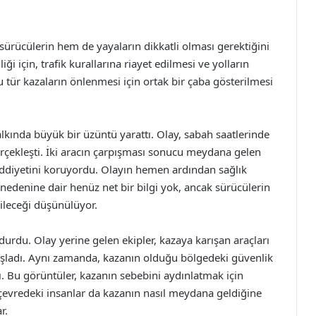
ürücülerin hem de yayaların dikkatli olması gerektiğini
ği için, trafik kurallarına riayet edilmesi ve yolların
u tür kazaların önlenmesi için ortak bir çaba gösterilmesi
lkında büyük bir üzüntü yarattı. Olay, sabah saatlerinde
erçekleşti. İki aracın çarpışması sonucu meydana gelen
ddiyetini koruyordu. Olayın hemen ardından sağlık
ın nedenine dair henüz net bir bilgi yok, ancak sürücülerin
abileceği düşünülüyor.
durdu. Olay yerine gelen ekipler, kazaya karışan araçları
başladı. Aynı zamanda, kazanın olduğu bölgedeki güvenlik
. Bu görüntüler, kazanın sebebini aydınlatmak için
çevredeki insanlar da kazanın nasıl meydana geldiğine
r.