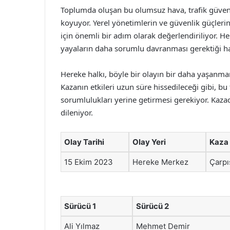
Toplumda oluşan bu olumsuz hava, trafik güvenl
koyuyor. Yerel yönetimlerin ve güvenlik güçlerini
için önemli bir adım olarak değerlendiriliyor. H
yayaların daha sorumlu davranması gerektiği hatı
Hereke halkı, böyle bir olayın bir daha yaşanmam
Kazanın etkileri uzun süre hissedileceği gibi, b
sorumlulukları yerine getirmesi gerekiyor. Kazada
dileniyor.
Olay Tarihi
Olay Yeri
Kaza
15 Ekim 2023
Hereke Merkez
Çarp
Sürücü 1
Sürücü 2
Ali Yılmaz
Mehmet Demir