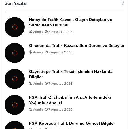
Son Yazılar
Hatay’da Trafik Kazası: Olayın Detayları ve
Sürücülerin Durumu
Admin
8 Ağustos 2026
Giresun’da Trafik Kazası: Son Durum ve Detaylar
Admin
7 Ağustos 2026
Gayrettepe Trafik Tescil İşlemleri Hakkında
Bilgiler
Admin
7 Ağustos 2026
FSM Trafik: İstanbul’un Ana Arterlerindeki
Yoğunluk Analizi
Admin
7 Ağustos 2026
FSM Köprüsü Trafik Durumu Güncel Bilgiler