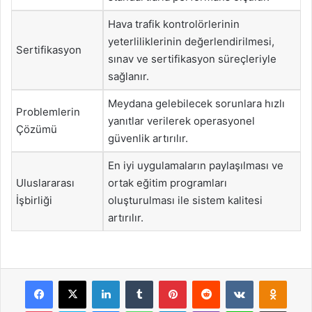
Hava trafik kontrolörlerinin
yeterliliklerinin değerlendirilmesi,
Sertifikasyon
sınav ve sertifikasyon süreçleriyle
sağlanır.
Meydana gelebilecek sorunlara hızlı
Problemlerin
yanıtlar verilerek operasyonel
Çözümü
güvenlik artırılır.
En iyi uygulamaların paylaşılması ve
Uluslararası
ortak eğitim programları
İşbirliği
oluşturulması ile sistem kalitesi
artırılır.
Facebook
X
LinkedIn
Tumblr
Pinterest
Reddit
VKontakte
Odnok
Pocket
Skype
Messenger
WhatsApp
Telegram
Viber
Line
E-Posta ile payla