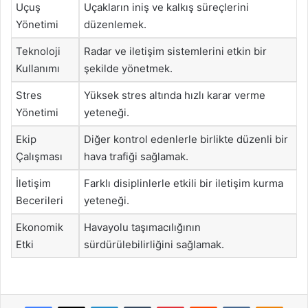
Uçuş
Uçakların iniş ve kalkış süreçlerini
Yönetimi
düzenlemek.
Teknoloji
Radar ve iletişim sistemlerini etkin bir
Kullanımı
şekilde yönetmek.
Stres
Yüksek stres altında hızlı karar verme
Yönetimi
yeteneği.
Ekip
Diğer kontrol edenlerle birlikte düzenli bir
Çalışması
hava trafiği sağlamak.
İletişim
Farklı disiplinlerle etkili bir iletişim kurma
Becerileri
yeteneği.
Ekonomik
Havayolu taşımacılığının
Etki
sürdürülebilirliğini sağlamak.
Facebook
X
LinkedIn
Tumblr
Pinterest
Reddit
VKontakte
Odnok