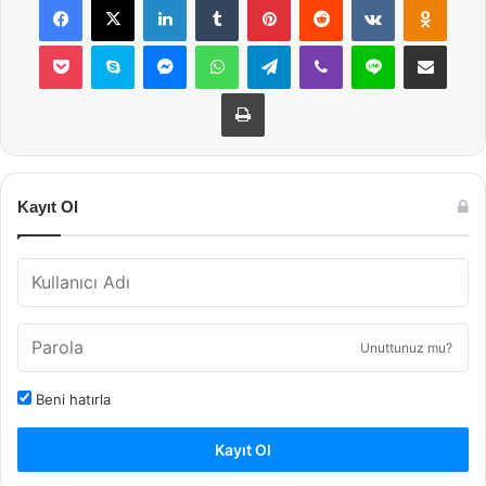
Pocket
Skype
Messenger
WhatsApp
Telegram
Viber
Line
E-Posta ile payla
Yazdır
Kayıt Ol
Unuttunuz mu?
Beni hatırla
Kayıt Ol